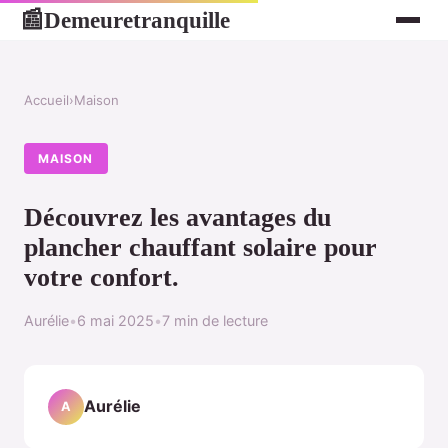
Demeuretranquille
📰
Accueil
›
Maison
MAISON
Découvrez les avantages du
plancher chauffant solaire pour
votre confort.
Aurélie
•
6 mai 2025
•
7 min de lecture
Aurélie
A