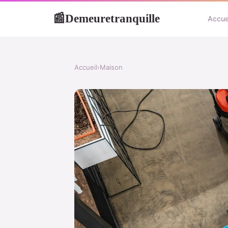
Demeuretranquille
📰
Accue
Accueil
›
Maison