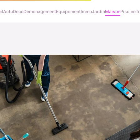
il
Actu
Deco
Demenagement
Equipement
Immo
Jardin
Maison
Piscine
T